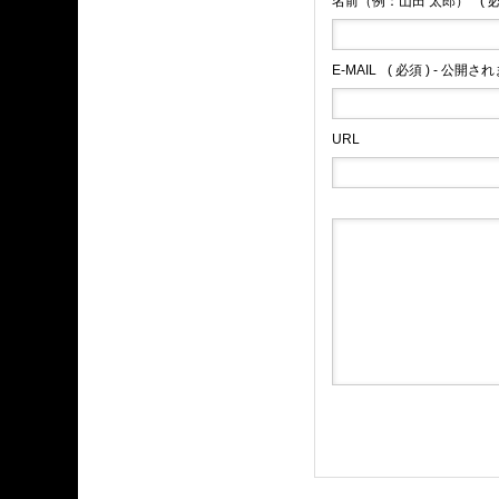
名前（例：山田 太郎）
( 
E-MAIL
( 必須 ) - 公開さ
URL