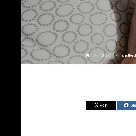
ブログ
shutter
Post
Sh