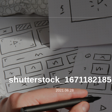
shutterstock_1671182185
2021.06.28