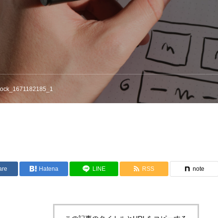
stock_1671182185_1
are
Hatena
LINE
RSS
note