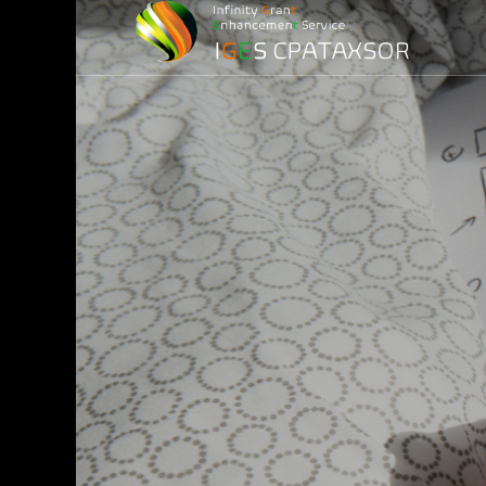
損益計算）
務
務調査)
最適化)
金
ービス