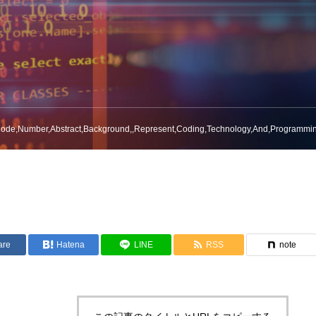
,Code,Number,Abstract,Background,,Represent,Coding,Technology,And,Programmi
are
Hatena
LINE
RSS
note