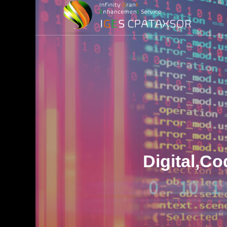
損益計算）
務
務調査)
最適化)
Digital,C
金
ービス