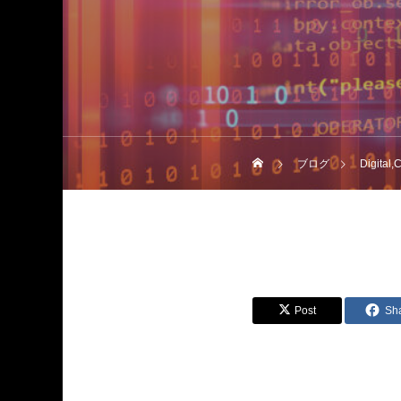
ブログ
Digital
Post
Sh