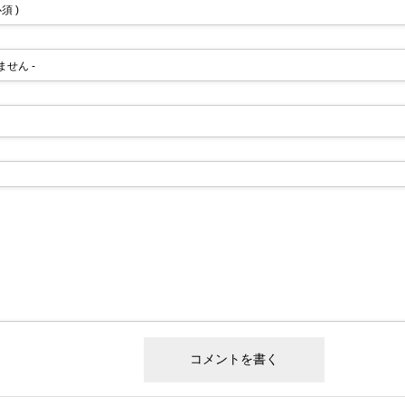
必須 )
れません -