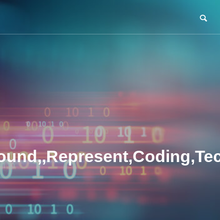
round,,Represent,Coding,T