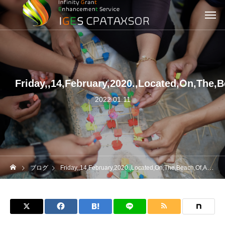
Friday,,14,February,2020.,Located,On,The,
2022.01.11
ブログ
Friday,,14,February,2020.,Located,On,The,Beach,Of,Asmara,