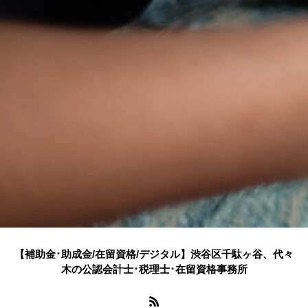
【補助金･助成金/在留資格/デジタル】渋谷区千駄ヶ谷、代々
木の公認会計士･税理士･在留資格事務所