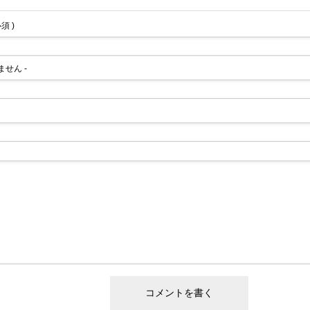
必須 )
れません -