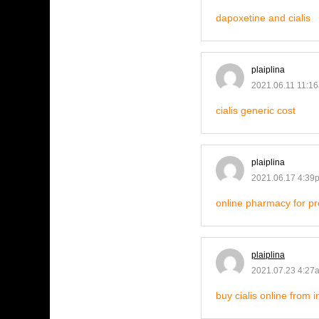
dapoxetine and cialis
plaiplina
2021.06.11 11:1
cialis generic cost
plaiplina
2021.06.17 4:39
online pharmacy for p
plaiplina
2021.07.23 4:27
buy cialis online from i