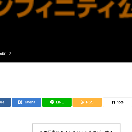
tal01_2
are
Hatena
LINE
RSS
note