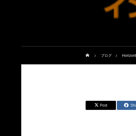
ブログ
Horizon
Post
Sh