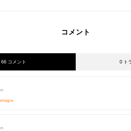
コメント
66 コメント
0 
am
kamagra
am