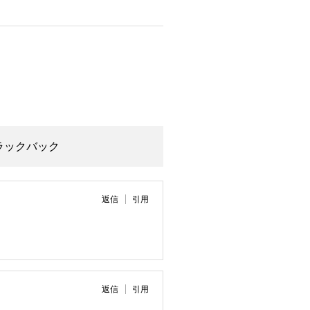
トラックバック
返信
引用
返信
引用