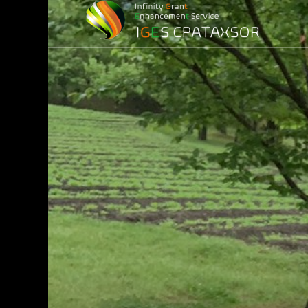
損益計算）
務
務調査)
最適化)
金
ービス