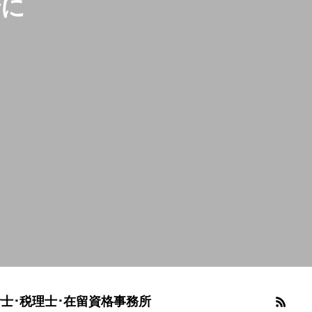
緒に
士･税理士･在留資格事務所