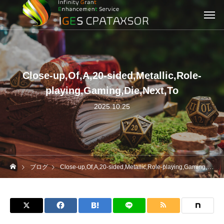
Close-up,Of,A,20-sided,Metallic,Role-
playing,Gaming,Die,Next,To
2025.10.25
ブログ
Close-up,Of,A,20-sided,Metallic,Role-playing,Gaming,Die,Next,To