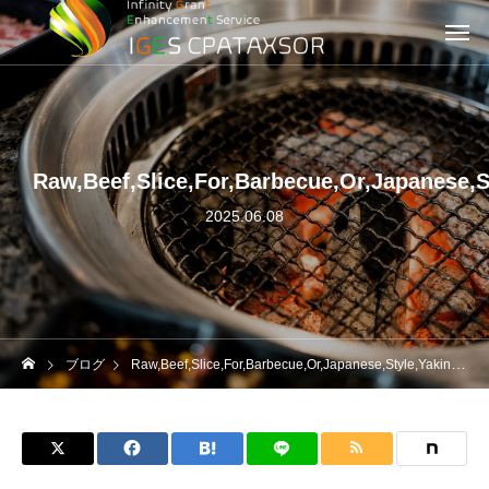
Raw,Beef,Slice,For,Barbecue,Or,Japanese,S
2025.06.08
ブログ
Raw,Beef,Slice,For,Barbecue,Or,Japanese,Style,Yakiniku,Food