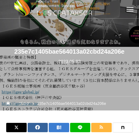
235e7c1405bae564013a02cbd24a206e
2023.05.02
ブログ
235e7c1405bae564013a02cbd24a206e