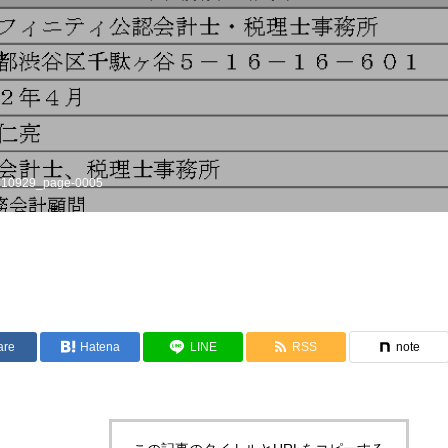
210929_page-0005
are
Hatena
LINE
RSS
note