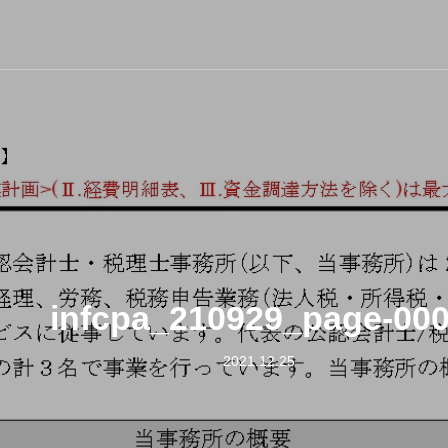
infcpa_210929_page-00
2021.12.25