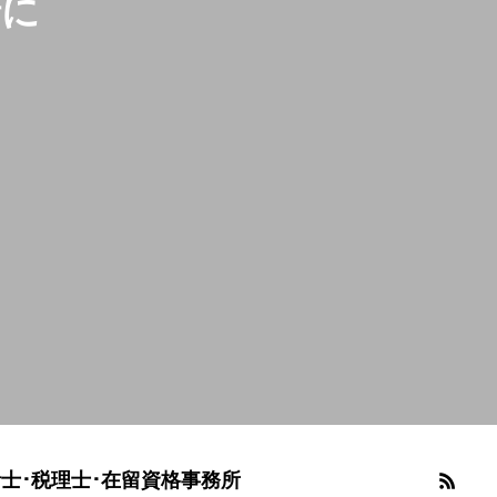
緒に
士･税理士･在留資格事務所