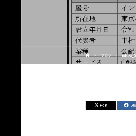
ブログ
infcpa_
Post
Sh