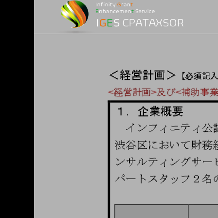
損益計算）
務
務調査)
最適化)
金
ービス