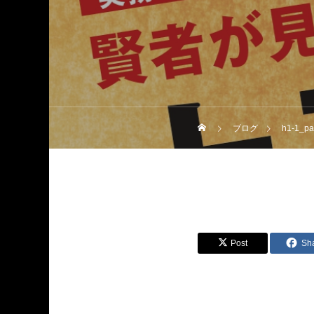
ブログ
h1-1_pa
Post
Sh