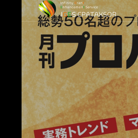
損益計算）
務
務調査)
最適化)
金
ービス