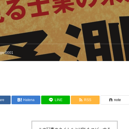
ge-0001
are
Hatena
LINE
RSS
note