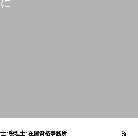
緒に
士･税理士･在留資格事務所