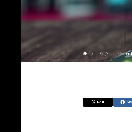
ブログ
shutter
Post
Sh