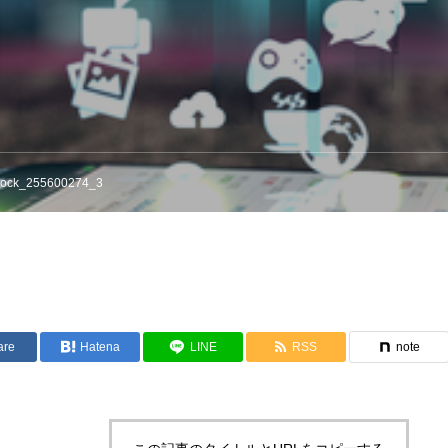
stock_255600274_3
are
Hatena
LINE
RSS
note