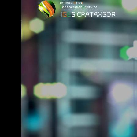
損益計算）
務
務調査)
最適化)
金
ービス