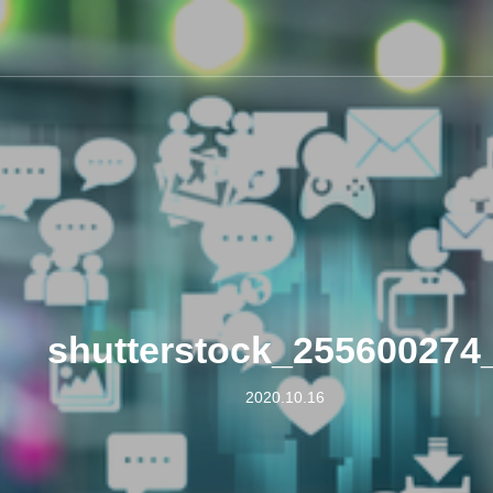
shutterstock_255600274
2020.10.16