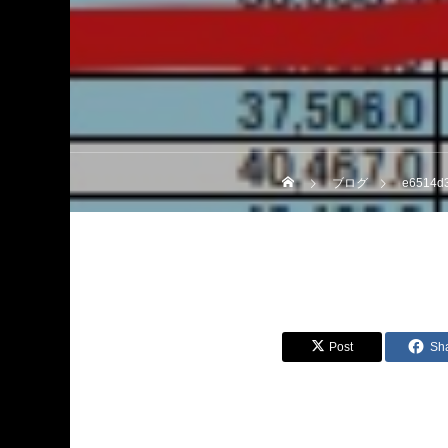
ブログ
e6514d
Post
Sh