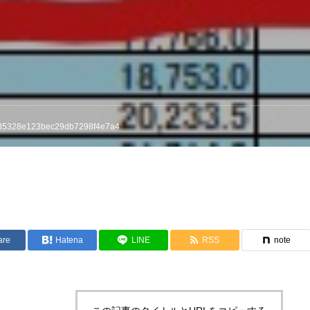
35328e123bec29db7298f4e7a4
are
Hatena
LINE
RSS
note