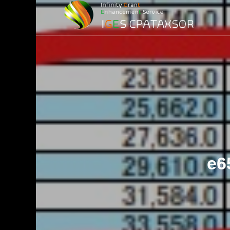
損益計算）
務
務調査)
最適化)
e6
金
ービス