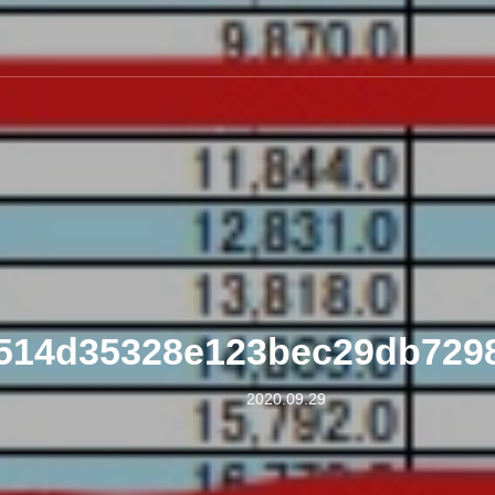
514d35328e123bec29db729
2020.09.29