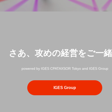
さあ、攻めの経営をご一
powered by IGES CPATAXSOR Tokyo and IGES Group
IGES Group