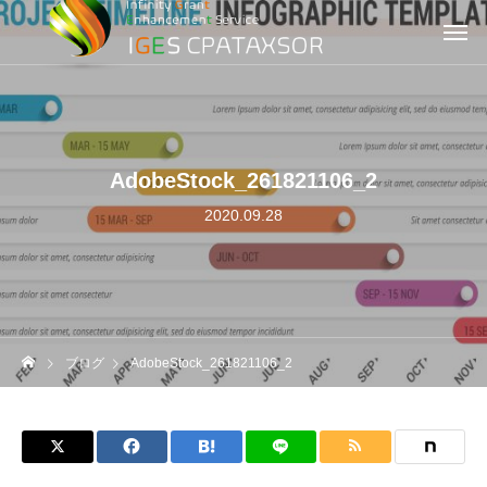
AdobeStock_261821106_2
2020.09.28
ブログ
AdobeStock_261821106_2