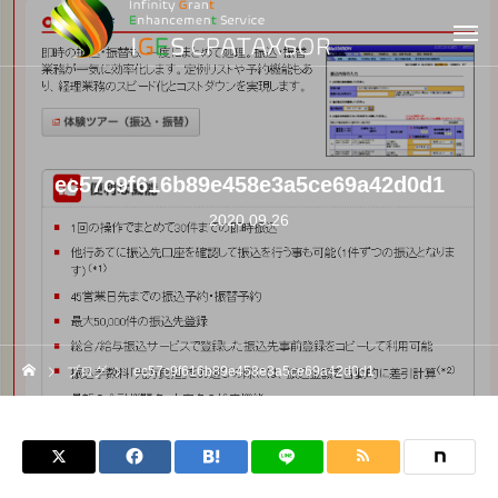
ec57c9f616b89e458e3a5ce69a42d0d1
2020.09.26
ブログ
ec57c9f616b89e458e3a5ce69a42d0d1