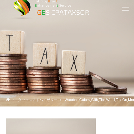
タックスアドバイザリー
Wooden,Cubes,With,The,Word,Tax,On,Mone