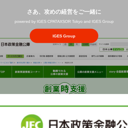
さあ、攻めの経営をご一緒に
powered by IGES CPATAXSOR Tokyo and IGES Group
IGES Group