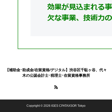
【補助金･助成金/在留資格/デジタル】渋谷区千駄ヶ谷、代々
木の公認会計士･税理士･在留資格事務所
Copyright © 2026 IGES CPATAXSOR Tokyo