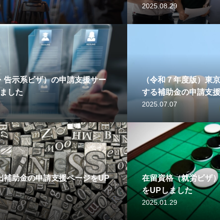
ページをUPしました
2025.08.29
・告示系ビザ）の申請支援サー
（令和７年度版）東
しました
する補助金の申請支援
2025.07.07
出補助金の申請支援ページをUP
在留資格（就労ビザ
をUPしました
2025.01.29