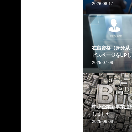
奨励金の申請支援
2026.06.17
在留資格（身分系
ビスページをUP
2025.07.09
中小企業新事業進
しました
2025.06.08