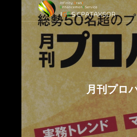
損益計算）
務
務調査)
月刊プロパ
最適化)
金
ービス