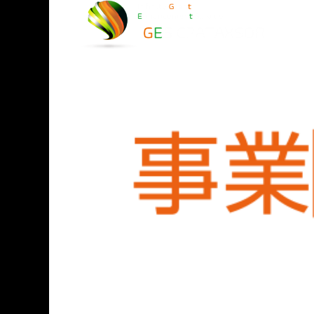
損益計算）
務
務調査)
最適化)
金
ービス