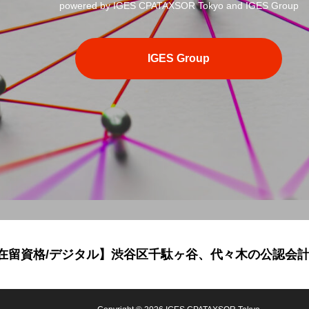
powered by IGES CPATAXSOR Tokyo and IGES Group
IGES Group
/在留資格/デジタル】渋谷区千駄ヶ谷、代々木の公認会計