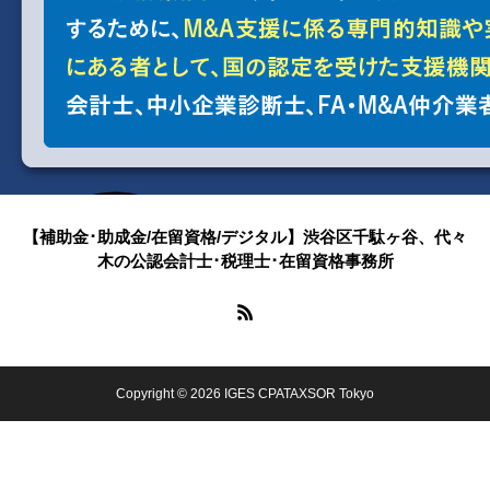
【補助金･助成金/在留資格/デジタル】渋谷区千駄ヶ谷、代々
木の公認会計士･税理士･在留資格事務所
Copyright © 2026 IGES CPATAXSOR Tokyo