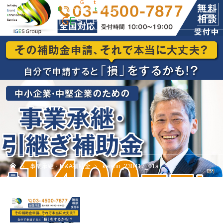
事業承継・M&A補助金
keisho_230417_01a