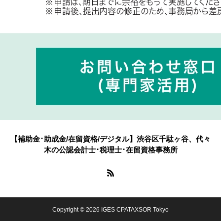
【補助金･助成金/在留資格/デジタル】渋谷区千駄ヶ谷、代々
木の公認会計士･税理士･在留資格事務所
Copyright © 2026 IGES CPATAXSOR Tokyo