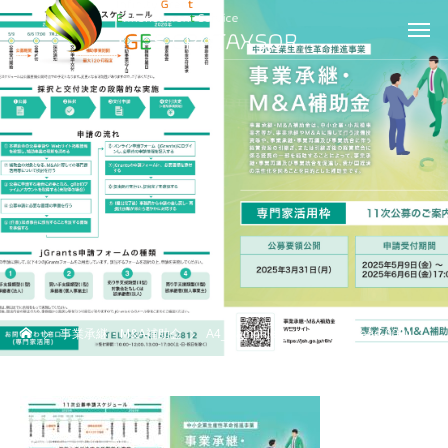
事業承継・M&A補助金
A4_Pamphlet_Senmonka_page-0001