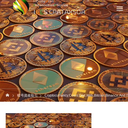
暗号資産取引
Cryptocurrency,Coins,Grid,With,Bitcoin,Binance,And