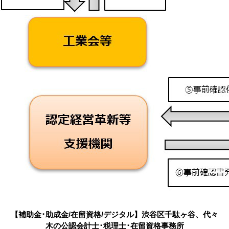
【補助金･助成金/在留資格/デジタル】渋谷区千駄ヶ谷、代々
木の公認会計士･税理士･在留資格事務所