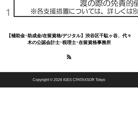
【補助金･助成金/在留資格/デジタル】渋谷区千駄ヶ谷、代々
木の公認会計士･税理士･在留資格事務所
Copyright © 2026 IGES CPATAXSOR Tokyo