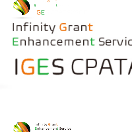
在留資格「経営・管理」
ManTaxsor_logo_s_c