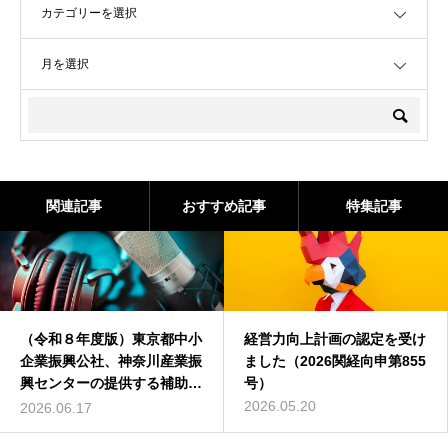
OPEN
関連記事
おすすめ記事
特集記事
（令和８年度版）東京都中小
経営力向上計画の認定を受け
企業振興公社、神奈川産業振
ました（2026関経向申第855
興センターの提供する補助
号）
金・助成金・奨励金の申請支
2026.05.20
2026.06.17
援ページをUPしました