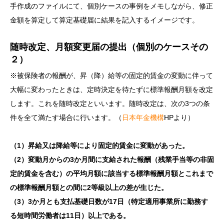
手作成のファイルにて、個別ケースの事例をメモしながら、修正
金額を算定して算定基礎届に結果を記入するイメージです。
随時改定、月額変更届の提出（個別のケースその
２）
※被保険者の報酬が、昇（降）給等の固定的賃金の変動に伴って
大幅に変わったときは、定時決定を待たずに標準報酬月額を改定
します。これを随時改定といいます。随時改定は、次の3つの条
件を全て満たす場合に行います。（
日本年金機構
HPより）
（1）昇給又は降給等により固定的賃金に変動があった。
（2）変動月からの3か月間に支給された報酬（残業手当等の非固
定的賃金を含む）の平均月額に該当する標準報酬月額とこれまで
の標準報酬月額との間に2等級以上の差が生じた。
（3）3か月とも支払基礎日数が17日（特定適用事業所に勤務す
る短時間労働者は11日）以上である。