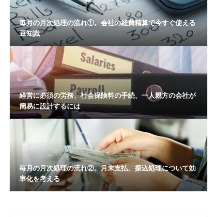
毎月の月次処理の流れ①。会社の経費精算で今すぐ使える
豆知識
経営に必須の労務、社会保険料の手続、一人親方の会社が
簡易に設計するには
毎月の月次処理の流れ②。月末支払、振込処理について効
率化を考える
OPEN