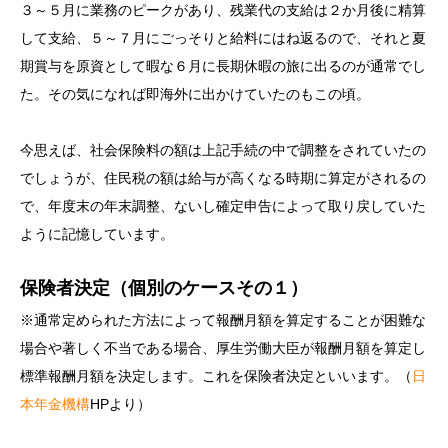
３～５月に業務のピークがあり、残業代の支給は２か月後に精算
して支給、５～７月にごっそりと給料にはね返るので、それと夏
期賞与を原資として暇な６月に長期休暇の旅に出るのが通常でし
た。その気になれば即海外に出かけていたのもこの頃。
今思えば、社会保険料の額は上記手続の中で調整をされていたの
でしょうが、住民税の額は給与が高くなる時期に算定がされるの
で、年度末の年末調整、ないし確定申告によって取り戻していた
ように記憶しています。
保険者決定（個別のケースその１）
※通常定められた方法によって報酬月額を算定することが困難な
場合や著しく不当である場合、厚生労働大臣が報酬月額を算定し
標準報酬月額を決定します。これを保険者決定といいます。（
日
本年金機構
HPより）