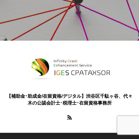
【補助金･助成金/在留資格/デジタル】渋谷区千駄ヶ谷、代々
木の公認会計士･税理士･在留資格事務所