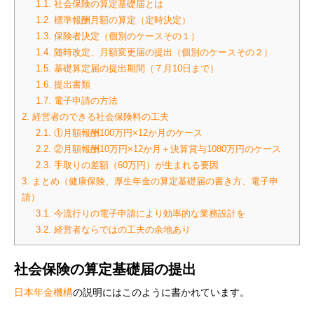
1.1.
社会保険の算定基礎届とは
1.2.
標準報酬月額の算定（定時決定）
1.3.
保険者決定（個別のケースその１）
1.4.
随時改定、月額変更届の提出（個別のケースその２）
1.5.
基礎算定届の提出期間（７月10日まで）
1.6.
提出書類
1.7.
電子申請の方法
2.
経営者のできる社会保険料の工夫
2.1.
①月額報酬100万円×12か月のケース
2.2.
②月額報酬10万円×12か月＋決算賞与1080万円のケース
2.3.
手取りの差額（60万円）が生まれる要因
3.
まとめ（健康保険、厚生年金の算定基礎届の書き方、電子申
請）
3.1.
今流行りの電子申請により効率的な業務設計を
3.2.
経営者ならではの工夫の余地あり
社会保険の算定基礎届の提出
日本年金機構
の説明にはこのように書かれています。