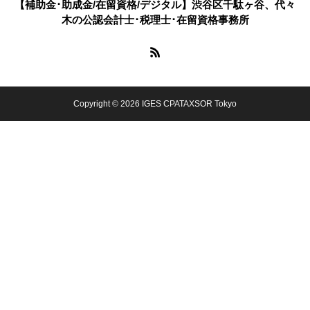
【補助金･助成金/在留資格/デジタル】渋谷区千駄ヶ谷、代々
木の公認会計士･税理士･在留資格事務所
Copyright © 2026 IGES CPATAXSOR Tokyo