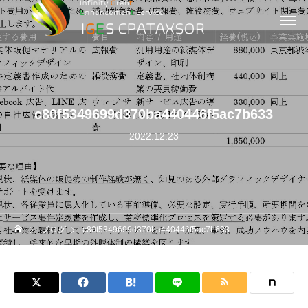
c80f5349699d370ba440446f5ac7b633
2022.12.23
ブログ
c80f5349699d370ba440446f5ac7b633