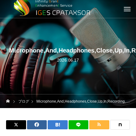
Microphone,And,Headphones,Close,Up,In,R
2026.06.17
ブログ
Microphone,And,Headphones,Close,Up,In,Recording,Studio,Background,Concept