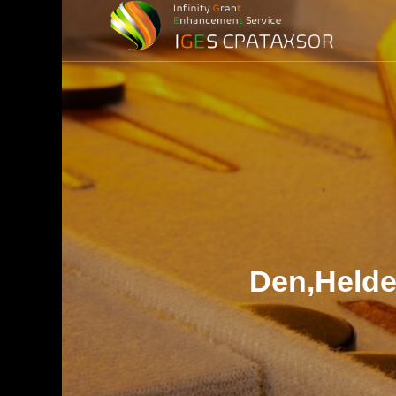
損益計算）
務
務調査)
最適化)
Den,Helde
金
ービス