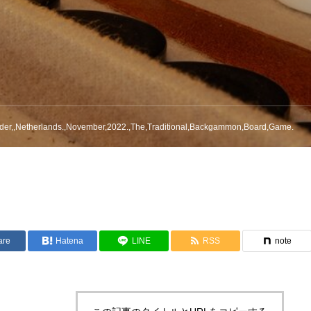
der,,Netherlands.,November,2022.,The,Traditional,Backgammon,Board,Game.
are
Hatena
LINE
RSS
note