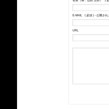
名前（例：山田 太郎）
( 
E-MAIL
( 必須 ) - 公開さ
URL